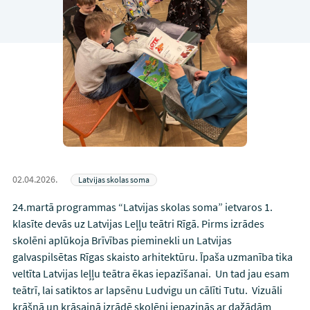
02.04.2026.
Latvijas skolas soma
24.martā programmas “Latvijas skolas soma” ietvaros 1.
klasīte devās uz Latvijas Leļļu teātri Rīgā. Pirms izrādes
skolēni aplūkoja Brīvības pieminekli un Latvijas
galvaspilsētas Rīgas skaisto arhitektūru. Īpaša uzmanība tika
veltīta Latvijas leļļu teātra ēkas iepazīšanai. Un tad jau esam
teātrī, lai satiktos ar lapsēnu Ludvigu un cālīti Tutu. Vizuāli
krāšņā un krāsainā izrādē skolēni iepazinās ar dažādām