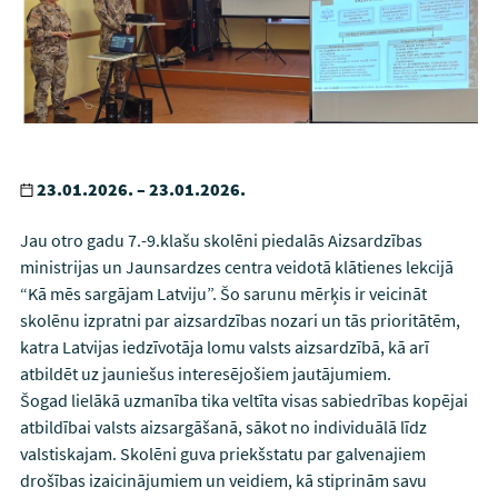
23.01.2026. – 23.01.2026.
Jau otro gadu 7.-9.klašu skolēni piedalās Aizsardzības
ministrijas un Jaunsardzes centra veidotā klātienes lekcijā
“Kā mēs sargājam Latviju”. Šo sarunu mērķis ir veicināt
skolēnu izpratni par aizsardzības nozari un tās prioritātēm,
katra Latvijas iedzīvotāja lomu valsts aizsardzībā, kā arī
atbildēt uz jauniešus interesējošiem jautājumiem.
Šogad lielākā uzmanība tika veltīta visas sabiedrības kopējai
atbildībai valsts aizsargāšanā, sākot no individuālā līdz
valstiskajam. Skolēni guva priekšstatu par galvenajiem
drošības izaicinājumiem un veidiem, kā stiprinām savu