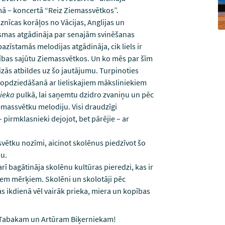
umā – koncertā “Reiz Ziemassvētkos”.
nīcas korāļos no Vācijas, Anglijas un
iesmas atgādināja par senajām svinēšanas
zīstamās melodijas atgādināja, cik liels ir
ības sajūtu Ziemassvētkos. Un ko mēs par šīm
zās atbildes uz šo jautājumu. Turpinoties
 kopdziedāšanā ar lieliskajiem māksliniekiem
nieka
pulkā, lai saņemtu dzidro zvaniņu un pēc
emassvētku melodiju. Visi draudzīgi
 pirmklasnieki dejojot, bet pārējie – ar
vētku nozīmi, aicinot skolēnus piedzīvot šo
nu.
rī bagātināja skolēnu kultūras pieredzi, kas ir
em mērķiem. Skolēni un skolotāji pēc
as ikdienā vēl vairāk prieka, miera un kopības
m Tabakam un Artūram Biķerniekam!