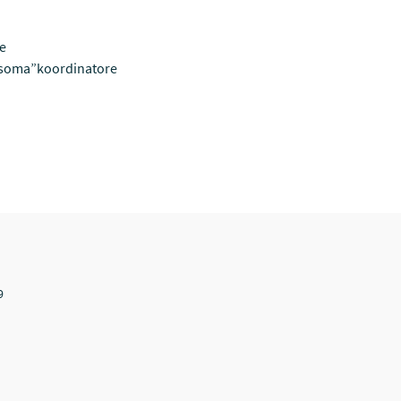
re
 soma”koordinatore
9