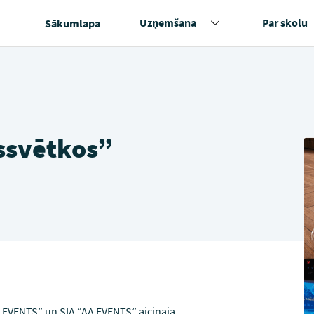
Uzņemšana
Par skolu
Sākumlapa
ssvētkos”
 EVENTS” un SIA “AA EVENTS” aicināja