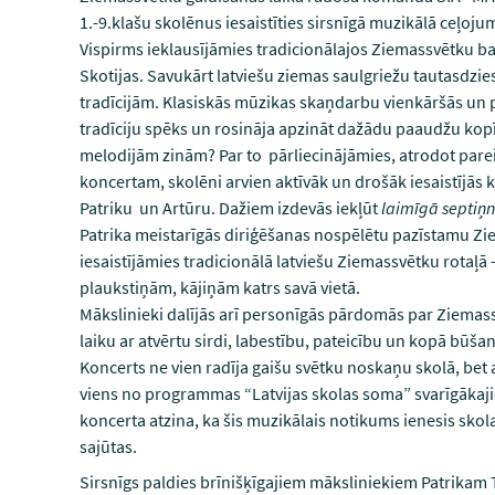
1.-9.klašu skolēnus iesaistīties sirsnīgā muzikālā ceļoj
Vispirms ieklausījāmies tradicionālajos Ziemassvētku baz
Skotijas. Savukārt latviešu ziemas saulgriežu tautasdz
tradīcijām. Klasiskās mūzikas skaņdarbu vienkāršās un pa
tradīciju spēks un rosināja apzināt dažādu paaudžu kop
melodijām zinām? Par to pārliecinājāmies, atrodot parei
koncertam, skolēni arvien aktīvāk un drošāk iesaistījās
Patriku un Artūru. Dažiem izdevās iekļūt
laimīgā septiņ
Patrika meistarīgās diriģēšanas nospēlētu pazīstamu Zi
iesaistījāmies tradicionālā latviešu Ziemassvētku rotaļā –
plaukstiņām, kājiņām katrs savā vietā.
Mākslinieki dalījās arī personīgās pārdomās par Ziemass
laiku ar atvērtu sirdi, labestību, pateicību un kopā būša
Koncerts ne vien radīja gaišu svētku noskaņu skolā, bet a
viens no programmas “Latvijas skolas soma” svarīgākaji
koncerta atzina, ka šis muzikālais notikums ienesis skol
sajūtas.
Sirsnīgs paldies brīnišķīgajiem māksliniekiem Patrika