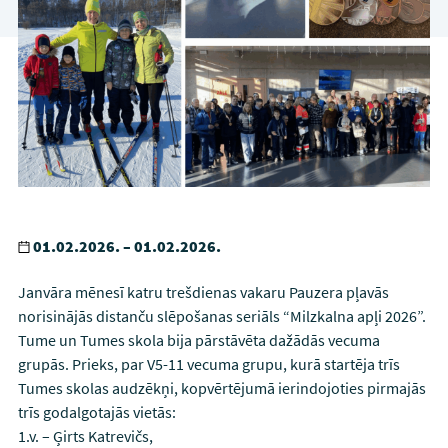
01.02.2026. – 01.02.2026.
Janvāra mēnesī katru trešdienas vakaru Pauzera pļavās
norisinājās distanču slēpošanas seriāls “Milzkalna apļi 2026”.
Tume un Tumes skola bija pārstāvēta dažādās vecuma
grupās. Prieks, par V5-11 vecuma grupu, kurā startēja trīs
Tumes skolas audzēkņi, kopvērtējumā ierindojoties pirmajās
trīs godalgotajās vietās:
1.v. – Ģirts Katrevičs,