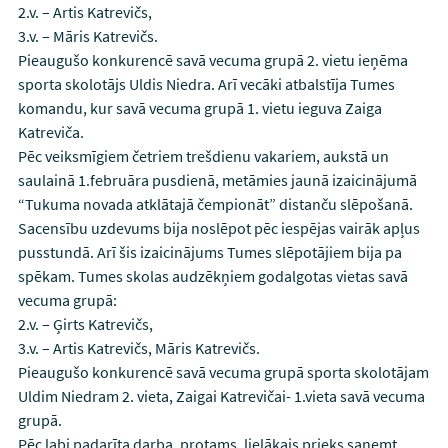
2.v. – Artis Katrevičs,
3.v. – Māris Katrevičs.
Pieaugušo konkurencē savā vecuma grupā 2. vietu ieņēma
sporta skolotājs Uldis Niedra. Arī vecāki atbalstīja Tumes
komandu, kur savā vecuma grupā 1. vietu ieguva Zaiga
Katreviča.
Pēc veiksmīgiem četriem trešdienu vakariem, aukstā un
saulainā 1.februāra pusdienā, metāmies jaunā izaicinājumā
“Tukuma novada atklātajā čempionāt” distanču slēpošanā.
Sacensību uzdevums bija noslēpot pēc iespējas vairāk apļus
pusstundā. Arī šis izaicinājums Tumes slēpotājiem bija pa
spēkam. Tumes skolas audzēkņiem godalgotas vietas savā
vecuma grupā:
2.v. – Ģirts Katrevičs,
3.v. – Artis Katrevičs, Māris Katrevičs.
Pieaugušo konkurencē savā vecuma grupā sporta skolotājam
Uldim Niedram 2. vieta, Zaigai Katrevičai- 1.vieta savā vecuma
grupā.
Pēc labi padarīta darba, protams, lielākais prieks saņemt