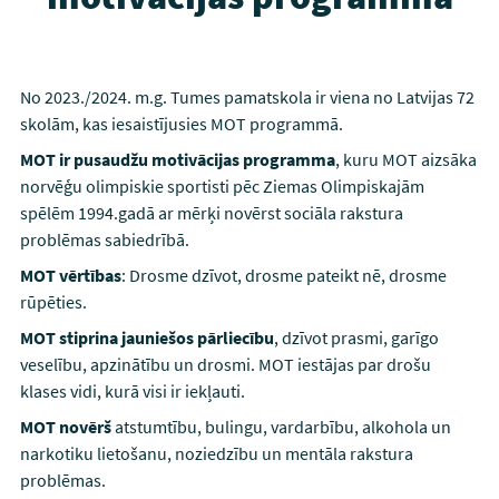
No 2023./2024. m.g. Tumes pamatskola ir viena no Latvijas 72
skolām, kas iesaistījusies MOT programmā.
MOT ir pusaudžu motivācijas programma
, kuru MOT aizsāka
norvēģu olimpiskie sportisti pēc Ziemas Olimpiskajām
spēlēm 1994.gadā ar mērķi novērst sociāla rakstura
problēmas sabiedrībā.
MOT vērtības
: Drosme dzīvot, drosme pateikt nē, drosme
rūpēties.
MOT stiprina jauniešos pārliecību
, dzīvot prasmi, garīgo
veselību, apzinātību un drosmi. MOT iestājas par drošu
klases vidi, kurā visi ir iekļauti.
MOT novērš
atstumtību, bulingu, vardarbību, alkohola un
narkotiku lietošanu, noziedzību un mentāla rakstura
problēmas.